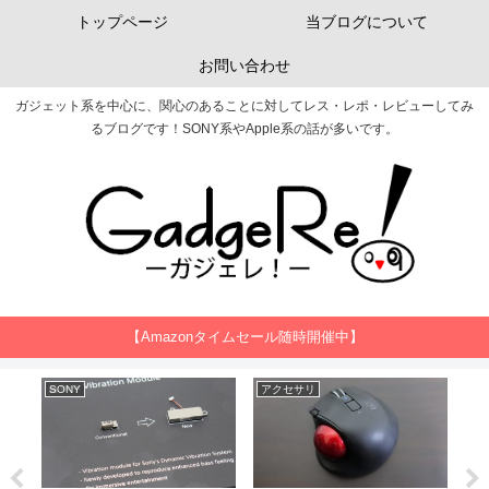
トップページ
当ブログについて
お問い合わせ
ガジェット系を中心に、関心のあることに対してレス・レポ・レビューしてみ
るブログです！SONY系やApple系の話が多いです。
【Amazonタイムセール随時開催中】
SONY
アクセサリ
Ap