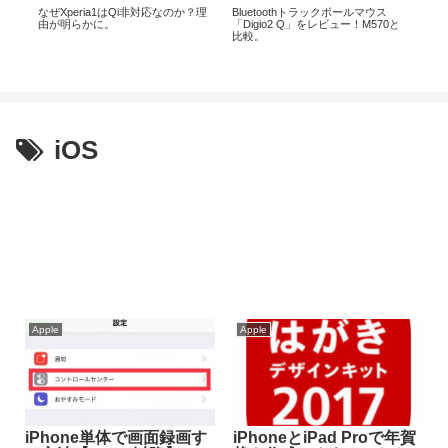
の公式動
なぜXperia1はQi非対応なのか？理
Bluetoothトラックボールマウス
iPa
も間
由が明らかに。
「Digio2 Q」をレビュー！M570と
は超
比較。
事。
メ【
iOS
Apple
Apple
iPhone単体で画面録画す
iPhoneとiPad Proで年賀