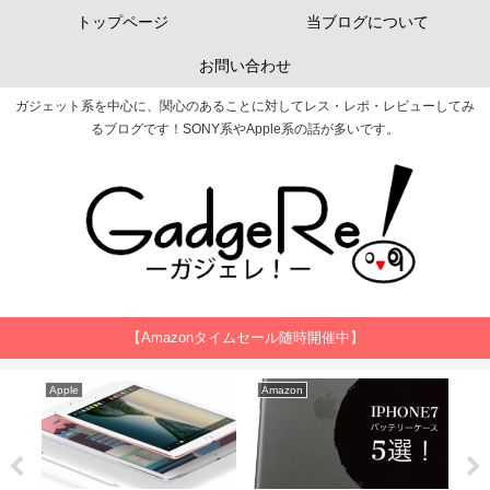
トップページ
当ブログについて
お問い合わせ
ガジェット系を中心に、関心のあることに対してレス・レポ・レビューしてみ
るブログです！SONY系やApple系の話が多いです。
【Amazonタイムセール随時開催中】
Apple
Amazon
Am