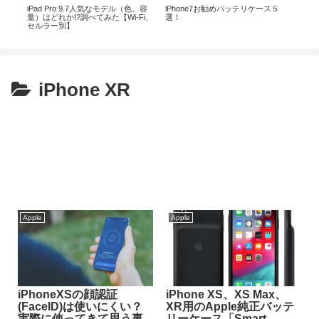
-
iPad Pro 9.7人気なモデル（色、容
iPhone7お勧めバッテリケース５
Ama
ー、
量）はどれか!?調べてみた【Wi-Fi、
選！
｜3
い
セルラー別】
広告
iPhone XR
Apple
Apple
iPhoneXSの顔認証
iPhone XS、XS Max、
(FaceID)は使いにくい？
XR用のApple純正バッテ
実際に使ってきて思う事
リーケース「Smart