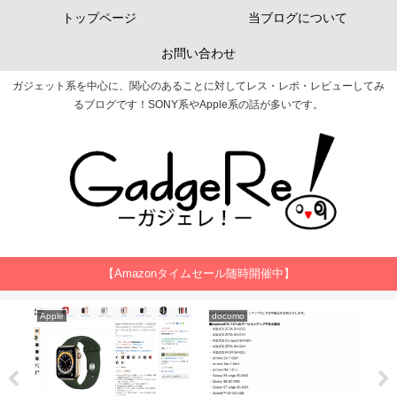
トップページ
当ブログについて
お問い合わせ
ガジェット系を中心に、関心のあることに対してレス・レポ・レビューしてみ
るブログです！SONY系やApple系の話が多いです。
【Amazonタイムセール随時開催中】
Apple
docomo
Ap