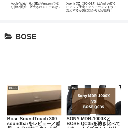
Apple Watch 6とSEがAmazonで取
Xperia XZ（SO-01J）はAndroid7.0
iPa
ods
り扱い開始！販売されるモデルは？
にアップ予定！マルチウィンドウに
を使
対応するか気に掛かりだが期待！
BOSE
BOSE
BOSE
Bose SoundTouch 300
SONY MDR-1000Xと
soundbarをレビュー／感
BOSE QC35を聴き比べて