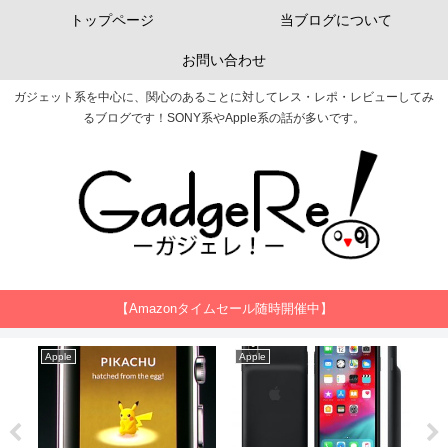
トップページ
当ブログについて
お問い合わせ
ガジェット系を中心に、関心のあることに対してレス・レポ・レビューしてみ
るブログです！SONY系やApple系の話が多いです。
【Amazonタイムセール随時開催中】
Apple
Apple
MW