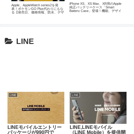
iPhone XS、XS Max、XR用のApple
SO
Apple、AppleWatch series2を発
比較
純正バッテリーケース「Smart
ーズ
表！ポケモンGO Plus代わりにもな
Battery Case」登場！機能、デザイ
る【発売日、価格情報、防水、デザ
ン、価格をチェックしてみた結果
イン、予約情報まとめ】
LINE
LINE
LINE
LINEモバイルエントリー
LINE,LINEモバイル
パッケージが990円で
（LINE Mobile）を提供開