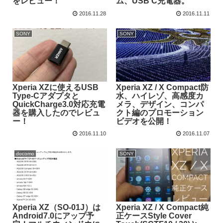
をレビュー！
ム、USB C充電器。
2016.11.28
2016.11.11
SONY
SONY
Xperia XZに使えるUSB
Xperia XZ / X Compact防
Type-Cアダプタと
水、ハイレゾ、高感度カ
QuickCharge3.0対応充電
メラ、デザイン、コンパ
器を購入したのでレビュ
クト編のプロモーション
ー！
ビデオを公開！
2016.11.10
2016.11.07
docomo
SONY
Xperia XZ（SO-01J）は
Xperia XZ / X Compact純
Android7.0にアップ予
正ケースStyle Cover