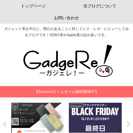
トップページ
当ブログについて
お問い合わせ
ガジェット系を中心に、関心のあることに対してレス・レポ・レビューしてみ
るブログです！SONY系やApple系の話が多いです。
【Amazonタイムセール随時開催中】
au
Amazon
Ap