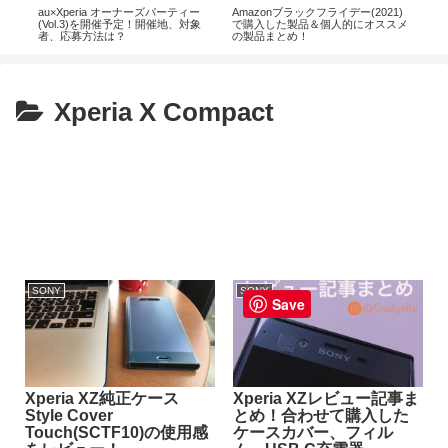
気な
au×Xperia オーナーズパーティー
Amazonブラックフライデー(2021)
新し
(Vol.3)を開催予定！開催地、対象
で購入した製品＆個人的にオススメ
au
者、応募方法は？
の製品まとめ！
報ま
Xperia X Compact
SONY
SONY
Save
Xperia XZ純正ケース
Xperia XZレビュー記事ま
Style Cover
とめ！合わせて購入した
Touch(SCTF10)の使用感
ケースカバー、フィル