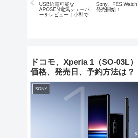
ro用にApple
USB給電可能な
Sony、FES Watc
ilケース（カバー
APOSEN電気シェーバ
発売開始！
ー）を購入！
ーをレビュー｜小型で
 Apple Pencil
旅行、会社用に最適
ケース レビュ
ドコモ、Xperia 1（SO-
価格、発売日、予約方法は？
SONY