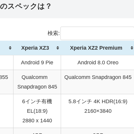
3L）のスペックは？
検索:
Xperia XZ3
Xperia XZ2 Premium
Android 9 Pie
Android 8.0 Oreo
855
Qualcomm
Qualcomm Snapdragon 845
Snapdragon 845
6インチ有機
5.8インチ 4K HDR(16:9)
EL(18:9)
2160×3840
2880 x 1440