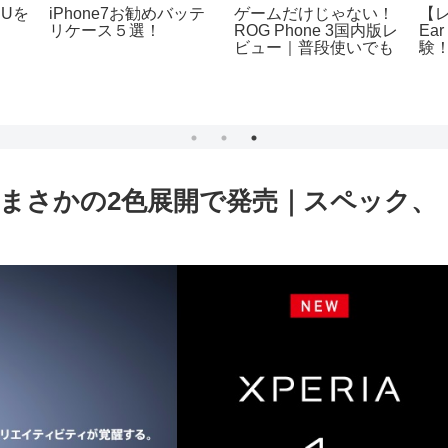
h Uを
iPhone7お勧めバッテ
ゲームだけじゃない！
【レ
リケース５選！
ROG Phone 3国内版レ
Ear
ビュー｜普段使いでも
験
問題なし！
グ
れ
03L）まさかの2色展開で発売｜スペック、