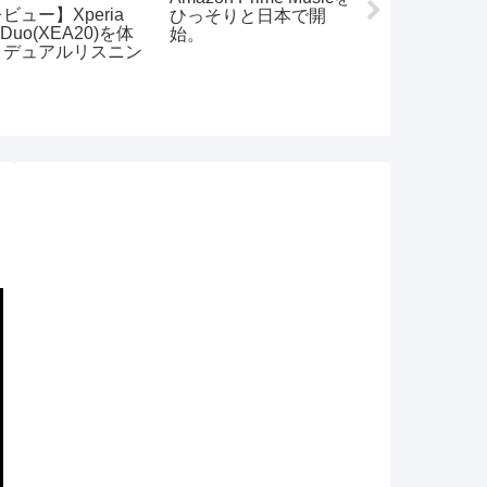
ビュー】Xperia
MacBook用に
ひっそりと日本で開
 Duo(XEA20)を体
Type Cハブ
始。
！デュアルリスニン
ュー。HDMI、
、これはありかもし
USB3.0、S
ない…
ーダーを纏め
レ！