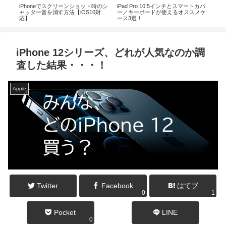
チとスマートカバ
Xperia XZ4にパープルカラー登場す
新型Xperiaが発表？SONYから
るオススメケ
る！？かもって話【噂・リーク】
IFA2016ティザー画像を公開され
る。
(XperiaXZ,F8331,XperiaXPerforman
ce2)
iPhone 12シリーズ、どれが人気なのか調
査した結果・・・！
Apple
Twitter
Facebook
はてブ
0
1
Pocket
LINE
0