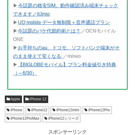
▶
今話題の格安SIM。動作確認済み端末チェック
できます／IIJmio
▶
UQ mobile データ無制限＋音声通話プラン
▶
今話題のパケ代節約術とは？
／OCNモバイル
ONE
▶
お手持ちのau、ドコモ、ソフトバンク端末がそ
のまま使えて安くなる
／mineo
▶
【BIGLOBEモバイル】プラン料金値引き特典
（～6/30）
Apple
iPhone 12
iPhone
iPhone12
iPhone12mini
iPhone12Pro
iPhone12ProMax
iPhone12シリーズ
スポンサーリンク