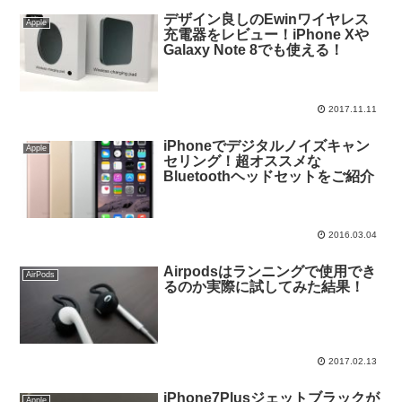
デザイン良しのEwinワイヤレス
Apple
充電器をレビュー！iPhone Xや
Galaxy Note 8でも使える！
2017.11.11
iPhoneでデジタルノイズキャン
Apple
セリング！超オススメな
Bluetoothヘッドセットをご紹介
2016.03.04
Airpodsはランニングで使用でき
AirPods
るのか実際に試してみた結果！
2017.02.13
iPhone7Plusジェットブラックが
Apple