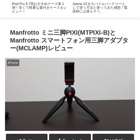
ーと
Xperia XZ Premium(SO-04J)が発売
Qtuo,Apple Watch 収納バッグ(持ち
au
想！緊
開始！XZ持ちから買い換え必要
運び用ケース)を購入！【レビュ
ー！
か・・・？
ー】
ー
Manfrotto ミニ三脚PIXI(MTPIXI-B)と
Manfrotto スマートフォン用三脚アダプタ
ー(MCLAMP)レビュー
iPhone