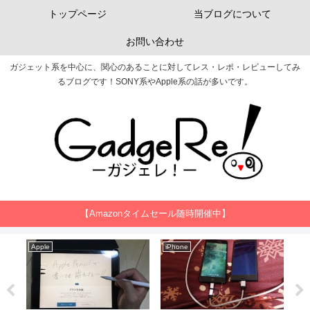
トップページ
当ブログについて
お問い合わせ
ガジェット系を中心に、関心のあることに対してレス・レポ・レビューしてみ
るブログです！SONY系やApple系の話が多いです。
【Amazonタイムセール随時開催中】
SONY
Apple
H