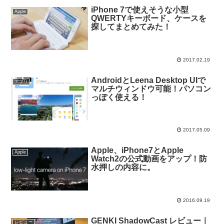
iPhone 7で使えそうな小型
Apple
QWERTYキーボード、ケースを
探してまとめてみた！
2017.02.19
AndroidとLeena Desktop UIで
アプリ
マルチウィンドウ可能！パソコン
っぽく使える！
2017.05.09
Apple、iPhone7とApple
Apple
Watch2の公式動画をアップ！防
水押しの内容に。
2016.09.19
GENKI ShadowCast レビュー｜
レビュー