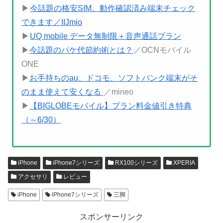
▶
今話題の格安SIM。動作確認済み端末チェック
できます／IIJmio
▶
UQ mobile データ無制限＋音声通話プラン
▶
今話題のパケ代節約術とは？
／OCNモバイル
ONE
▶
お手持ちのau、ドコモ、ソフトバンク端末がそ
のまま使えて安くなる
／mineo
▶
【BIGLOBEモバイル】プラン料金値引き特典
（～6/30）
iPhone
iPhone7シリーズ
RX100シリーズ
XPERIA
アクセサリ
レビュー
iPhone
iPhone7シリーズ
三脚
スポンサーリンク