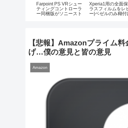
コヤマトが送料
Farpoint PS VRシュー
Xperia1用の全面
Amazonプラ
ティングコントローラ
ラスフィルムをレ
員に当日お急ぎ
ー同梱版がソニースト
ー|ベゼルのみ糊付
いて聞いてみ
アで取り扱い中！
やはり微妙
Amazonで逃した人は
急いで購入を！
【悲報】Amazonプライム
げ…僕の意見と皆の意見
Amazon