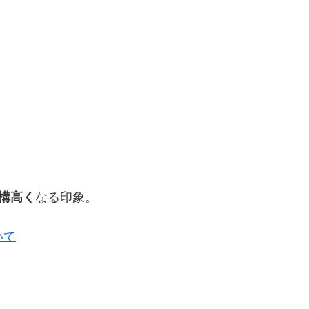
結構高く
なる印象。
いて