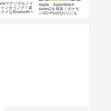
honeでデジタルノイ
iPhoneでス
Apple、AppleWatch
キャンセリング！超
ョット時のシ
series2を発表！ポケモ
スメなBluetoothヘ
音を消す方法【i
ンGO Plus代わりにも
ドセットをご紹介
対応】
なる【発売日、価格情
報、防水、デザイン、
予約情報まとめ】