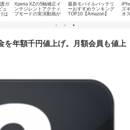
保護ガ
Xperia XZの5軸補正イ
最新モバイルバッテリ
iP
ビュ
ンテジレントアクティ
ーおすすめランキング
ズ
けは
ブモードの実演動画が
TOP10【Amazon】
オス
YouTubeにて公開中！
【売れ筋】【新着】
ッ
料金を年額千円値上げ。月額会員も値上