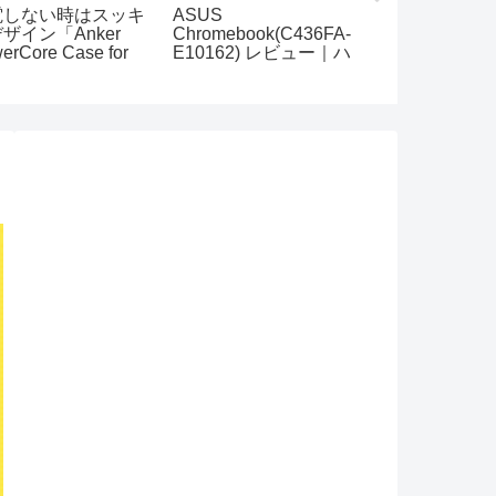
電しない時はスッキ
ASUS
iPad miniシ
ザイン「Anker
Chromebook(C436FA-
止？mini pr
erCore Case for
E10162) レビュー｜ハ
期待をしてい
one7」
イスペックな
Chromebook爆誕