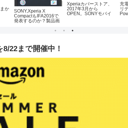
Xperiaカバーストア、
充
んまか
2017年3月から
リデ
SONY,Xperia X
OPEN。SONYモバイ
Pow
CompactもIFA2016で
ル公認のストアでバリ
iPh
発表するのか？製品画
エーション多し。
像がリーク！
を8/22まで開催中！