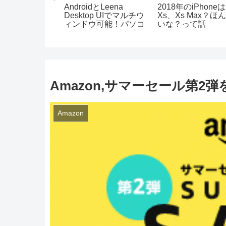
 Z5 Compactで
AndroidとLeena
2018年のiPhoneは
4Kで撮影した48K
Desktop UIでマルチウ
Xs、Xs Max？ほ
公開される!
ィンドウ可能！パソコ
いな？って話
ンっぽく使える！
Amazon,サマーセール第2弾
Amazon