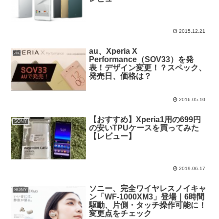
2015.12.21
au、Xperia X
au
Performance（SOV33）を発
表！デザイン変更！？スペック、
発売日、価格は？
2016.05.10
【おすすめ】Xperia1用の699円
SONY
の安いTPUケースを買ってみた
【レビュー】
2019.06.17
ソニー、完全ワイヤレスノイキャ
SONY
ン「WF-1000XM3」登場｜6時間
駆動、片側・タッチ操作可能に！
変更点をチェック