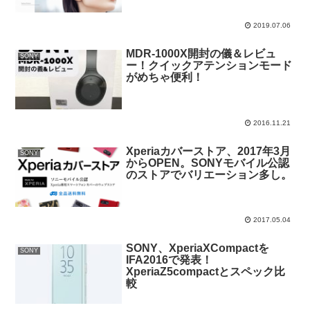
2019.07.06
MDR-1000X開封の儀＆レビュ
SONY
ー！クイックアテンションモード
がめちゃ便利！
2016.11.21
Xperiaカバーストア、2017年3月
SONY
からOPEN。SONYモバイル公認
のストアでバリエーション多し。
2017.05.04
SONY、XperiaXCompactを
SONY
IFA2016で発表！
XperiaZ5compactとスペック比
較