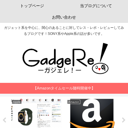
トップページ
当ブログについて
お問い合わせ
ガジェット系を中心に、関心のあることに対してレス・レポ・レビューしてみ
るブログです！SONY系やApple系の話が多いです。
【Amazonタイムセール随時開催中】
SONY
ASUS
PS