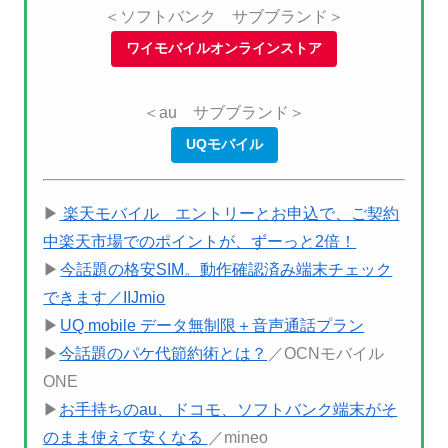
＜ソフトバンク サブブランド＞
ワイモバイルオンラインストア
＜au サブブランド＞
UQモバイル
▶
楽天モバイル エントリーとお申込で、ご契約
中楽天市場でのポイントが、ずーっと2倍！
▶
今話題の格安SIM。動作確認済み端末チェック
できます／IIJmio
▶
UQ mobile データ無制限＋音声通話プラン
▶
今話題のパケ代節約術とは？
／OCNモバイル
ONE
▶
お手持ちのau、ドコモ、ソフトバンク端末がそ
のまま使えて安くなる
／mineo