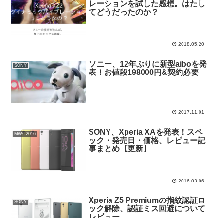
レーションを試した感想。はたし
てどうだったのか？
2018.05.20
ソニー、12年ぶりに新型aiboを発
SONY
表！お値段198000円&契約必要
2017.11.01
SONY、Xperia XAを発表！スペ
MWC2016
ック・発売日・価格、レビュー記
事まとめ【更新】
2016.03.06
Xperia Z5 Premiumの指紋認証ロ
SONY
ック解除、認証ミス回避について
レビュー