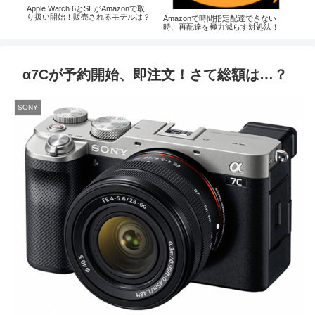
docomo、Xperia Z5 Premium SO-
ASUS Chromebook Flip(C434TA)レ
Pl
03Hを11月20日発売！価格は？
ビュー｜ PCライクに使えて、物書
ー！
い
き・Chromeユーザーなら快適なデ
！
バイス
α7Cが予約開始、即注文！さて総額は…？
SONY