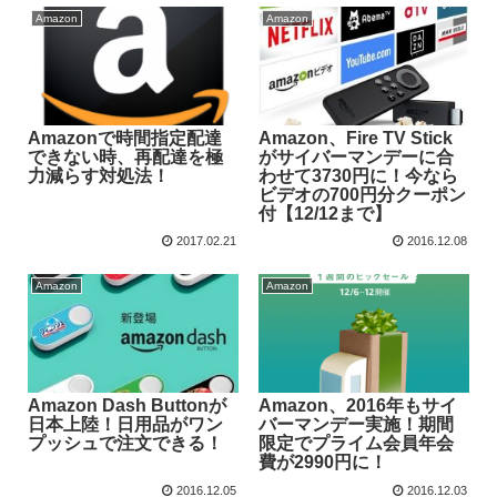
Amazon
Amazon
Amazonで時間指定配達
Amazon、Fire TV Stick
できない時、再配達を極
がサイバーマンデーに合
力減らす対処法！
わせて3730円に！今なら
ビデオの700円分クーポン
付【12/12まで】
2017.02.21
2016.12.08
Amazon
Amazon
Amazon Dash Buttonが
Amazon、2016年もサイ
日本上陸！日用品がワン
バーマンデー実施！期間
プッシュで注文できる！
限定でプライム会員年会
費が2990円に！
2016.12.05
2016.12.03