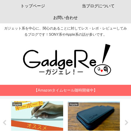
トップページ
当ブログについて
お問い合わせ
ガジェット系を中心に、関心のあることに対してレス・レポ・レビューしてみ
るブログです！SONY系やApple系の話が多いです。
【Amazonタイムセール随時開催中】
Apple
Apple
Ap