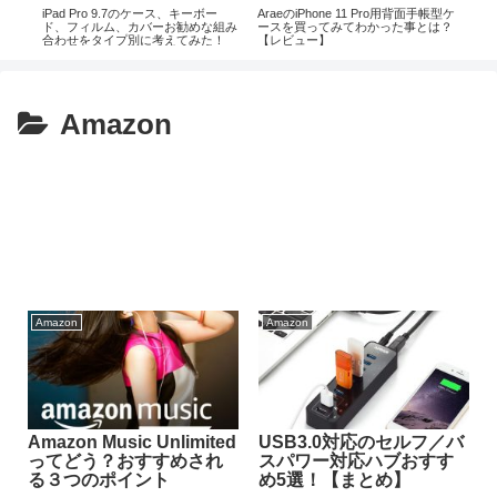
ard
iPad Pro 9.7のケース、キーボー
AraeのiPhone 11 Pro用背面手帳型ケ
次期i
の
ド、フィルム、カバーお勧めな組み
ースを買ってみてわかった事とは？
する
スス
合わせをタイプ別に考えてみた！
【レビュー】
【全方位保護しよう】
Amazon
Amazon
Amazon
Amazon Music Unlimited
USB3.0対応のセルフ／バ
ってどう？おすすめされ
スパワー対応ハブおすす
る３つのポイント
め5選！【まとめ】