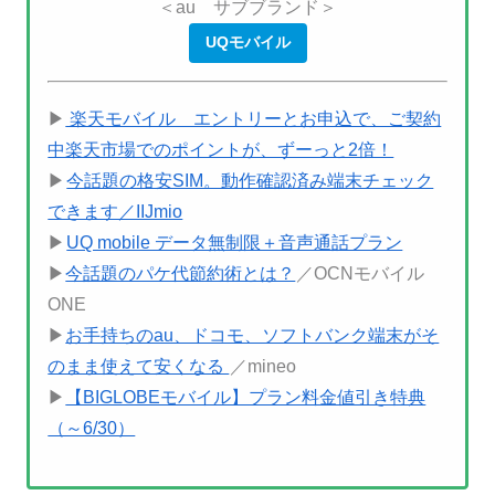
＜au サブブランド＞
UQモバイル
▶
楽天モバイル エントリーとお申込で、ご契約
中楽天市場でのポイントが、ずーっと2倍！
▶
今話題の格安SIM。動作確認済み端末チェック
できます／IIJmio
▶
UQ mobile データ無制限＋音声通話プラン
▶
今話題のパケ代節約術とは？
／OCNモバイル
ONE
▶
お手持ちのau、ドコモ、ソフトバンク端末がそ
のまま使えて安くなる
／mineo
▶
【BIGLOBEモバイル】プラン料金値引き特典
（～6/30）