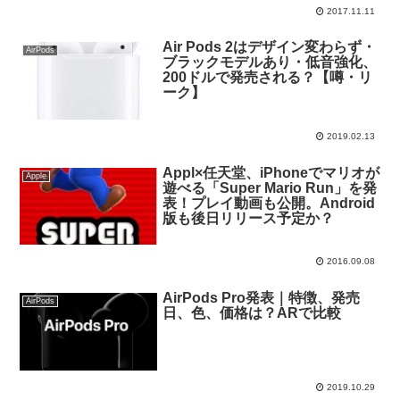
2017.11.11
Air Pods 2はデザイン変わらず・
AirPods
ブラックモデルあり・低音強化、
200ドルで発売される？【噂・リ
ーク】
2019.02.13
Appl×任天堂、iPhoneでマリオが
Apple
遊べる「Super Mario Run」を発
表！プレイ動画も公開。Android
版も後日リリース予定か？
2016.09.08
AirPods Pro発表｜特徴、発売
AirPods
日、色、価格は？ARで比較
2019.10.29