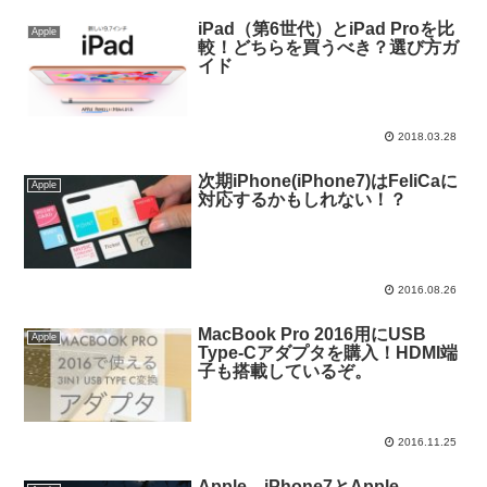
iPad（第6世代）とiPad Proを比
Apple
較！どちらを買うべき？選び方ガ
イド
2018.03.28
次期iPhone(iPhone7)はFeliCaに
Apple
対応するかもしれない！？
2016.08.26
MacBook Pro 2016用にUSB
Apple
Type-Cアダプタを購入！HDMI端
子も搭載しているぞ。
2016.11.25
Apple、iPhone7とApple