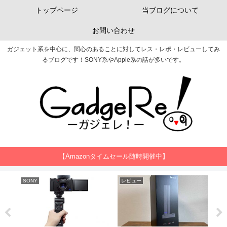
トップページ
当ブログについて
お問い合わせ
ガジェット系を中心に、関心のあることに対してレス・レポ・レビューしてみ
るブログです！SONY系やApple系の話が多いです。
【Amazonタイムセール随時開催中】
EC Technology
Apple
SO