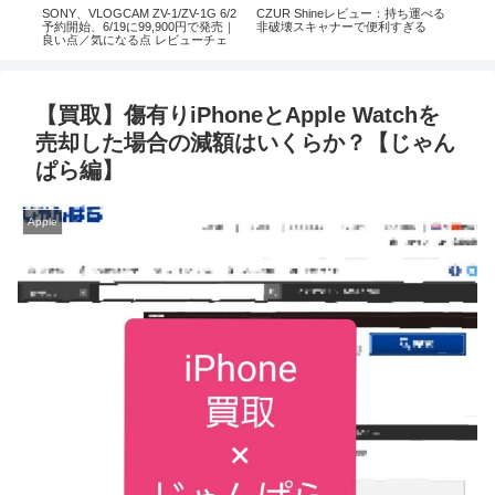
べる
EC Technology、Bluetooth イヤホン
Apple、iPhone 11を発表｜変わった
Xp
(ランニング仕様) 使ってみた【レビ
ポイントとは？
らO
ュー】【提供】
【11Pro/11ProMax】
ト
【買取】傷有りiPhoneとApple Watchを
売却した場合の減額はいくらか？【じゃん
ぱら編】
Apple