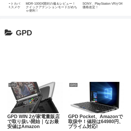
X開封の儀＆レビュー！
SONY、PlayStation VRが34980円に
Wena Wrist activeを使
ションモードがめち
価格改定！
事｜Apple Watchと組み合
最強になる説【レビュー】
GPD
GPD
GPD
GPD WIN 2が家電量販店
GPD Pocket、Amazonで
で取り扱い開始｜なお最
取扱中！値段は64980円、
安値はAmazon
プライム対応!