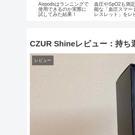
Shineレビュ
Airpodsはランニングで
血圧やSpO2も測
ち運べる非破壊
使用できるのか実際に
能な「血圧スマー
ナーで便利すぎ
試してみた結果！
レスレット」をレ
ー|ウェラブル初心
オススメ
CZUR Shineレビュー：
レビュー