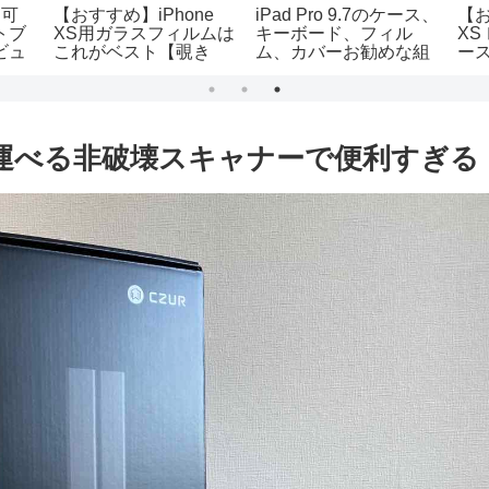
定可
【おすすめ】iPhone
iPad Pro 9.7のケース、
【お
トブ
XS用ガラスフィルムは
キーボード、フィル
XS
ビュ
これがベスト【覗き
ム、カバーお勧めな組
ー
者に
見・プライバシー】
み合わせをタイプ別に
【
【レビュー】
考えてみた！【全方位
保護しよう】
持ち運べる非破壊スキャナーで便利すぎる