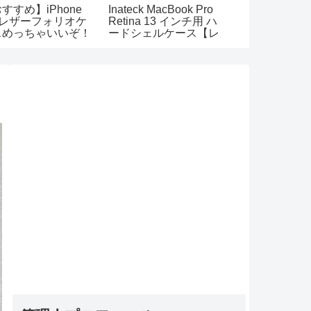
すすめ】iPhone
Inateck MacBook Pro
Xperia XZに
 レザーフォリオケ
Retina 13 インチ用 ハ
USB Type-
スめっちゃいいぞ！
ードシェルケース【レ
とQuickCharg
レビュー】
ビュー】
充電器を購入
レビュー！