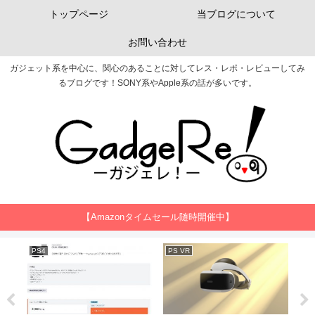
トップページ
当ブログについて
お問い合わせ
ガジェット系を中心に、関心のあることに対してレス・レポ・レビューしてみ
るブログです！SONY系やApple系の話が多いです。
【Amazonタイムセール随時開催中】
PS4
PS VR
Ai