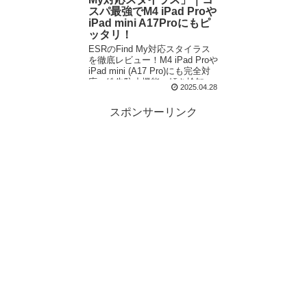
スパ最強でM4 iPad Proや
iPad mini A17Proにもピ
ッタリ！
ESRのFind My対応スタイラス
を徹底レビュー！M4 iPad Proや
iPad mini (A17 Pro)にも完全対
応。紛失防止機能、傾き検知、
2025.04.28
マグネット吸着、ショートカッ
トボタン搭載で、約5000円の神
スポンサーリンク
コスパを実現した注目ガジェッ
トをご紹介！