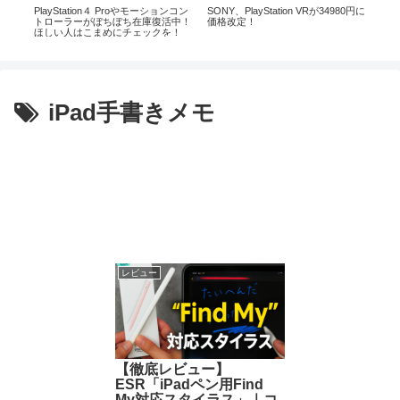
-
PlayStation４ Proやモーションコン
SONY、PlayStation VRが34980円に
Ai
ー、
トローラーがぼちぼち在庫復活中！
価格改定！
ラッ
い
ほしい人はこまめにチェックを！
ドル
iPad手書きメモ
レビュー
【徹底レビュー】
ESR「iPadペン用Find
My対応スタイラス」｜コ